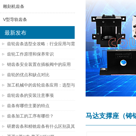
雕刻机齿条
V型导轨齿条
最新发布
齿轮齿条选型全攻略：行业应用与需
求匹......
齿轮工作原理和保养常识
销齿条安全装置在插板阀中的应用
齿轮的优点和缺点对比
加工机械中的齿轮齿条应用：选型与
维护......
齿轮齿条的安装注意事项
齿条有哪些主要的特点
马达支撑座（铸铝） Su
齿条加工的工序有哪些？
研磨齿条和精铣齿条有什么区别及其
在机......