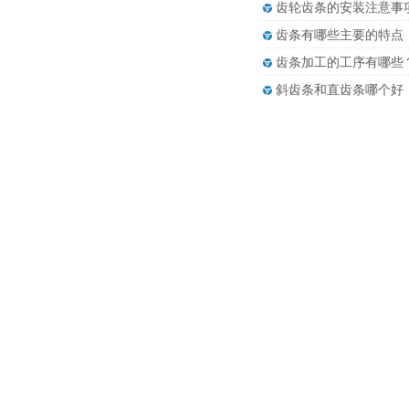
齿轮齿条的安装注意事
齿条有哪些主要的特点
齿条加工的工序有哪些
斜齿条和直齿条哪个好
研磨齿条和精铣齿条有
遥遥’’菱’’先 势不’’科’
COUP-LINK惊艳亮相S
COUP-LINK参加青
直线模组中常用的联轴
COUP-LINK 参与
“菱科自动化” 闪耀第
不得不知道的选择联轴
弹性联轴器的应用跟梅