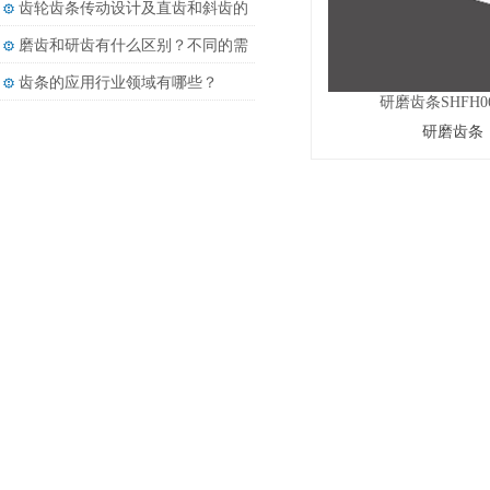
齿轮齿条传动设计及直齿和斜齿的
差别
磨齿和研齿有什么区别？不同的需
求有不同的加工方法
齿条的应用行业领域有哪些？
研磨齿条SHFH06
研磨齿条