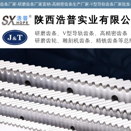
齿条厂家-研磨齿条厂家直销-高精密齿条生产厂家-V型导轨齿条厂家批发
陕西浩普实业有限
研磨齿条
、
V型导轨齿条
、
高精密齿条
研磨齿轮
、
雕刻机齿条
、
精铣齿条
等总