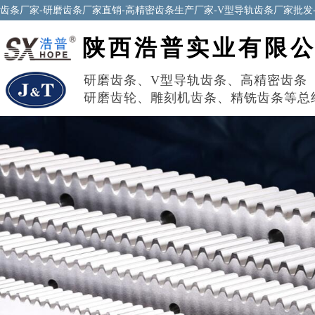
齿条厂家-研磨齿条厂家直销-高精密齿条生产厂家-V型导轨齿条厂家批发
陕西浩普实业有限
研磨齿条
、
V型导轨齿条
、
高精密齿条
研磨齿轮
、
雕刻机齿条
、
精铣齿条
等总