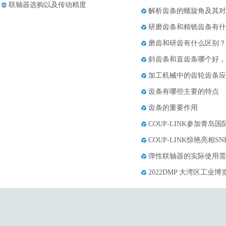
联轴器选购以及传动精度
解析齿条的螺旋角及其对
哪些知名品牌的联轴器具有应用优
研磨齿条和精铣齿条有什
点......
膜片联轴器的构成和应用范围
磨齿和研齿有什么区别？
丝杆支撑座最佳拍档——导轨的四
斜齿条和直齿条哪个好，
大......
加工机械中的齿轮齿条应
齿条有哪些主要的特点
齿条的重要作用
COUP-LINK参加青岛
COUP-LINK惊艳亮相S
弹性联轴器的实际使用需
2022DMP 大湾区工业