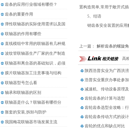
都......
齿条的应用行业领域有哪些？
置构造简单,常用于敞开式
齿条的重要作用
5、结语
弹性联轴器的实际使用需求以及国
销齿条安全装置的应用
内......
联轴器的作用有哪些
直线模组中常用的联轴器有几种规
上一篇：
解析齿条的螺旋角
格
波纹管联轴器生产厂家的生产制造
相关链接
高
发......
联轴器和离合器的基础知识，必须
收......
陕西浩普实业为广西洪涝
膜片联轴器加工注意事项与结构
浩普实业重庆办事处参加
联轴器型号怎么看
减速机、传动设备原理及
轴承和联轴器的区别
齿轮齿条的计算与选型
联轴器是什么？联轴器有哪些分
齿轮齿条选型全攻略：行
类？
胀套的安装,拆卸与防护
齿轮齿条传动方式的设计
我国梅花联轴器市场发展主流
齿轮的优点和缺点对比