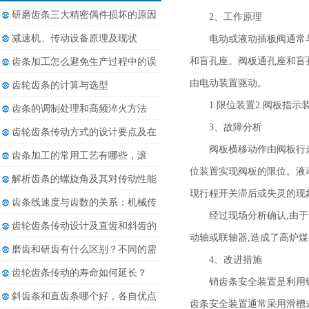
研磨齿条三大精密偶件损坏的原因
2、工作原理
减速机、传动设备原理及现状
电动或液动插板阀通常与
和盲孔座。阀板通孔座和盲
齿条加工怎么避免生产过程中的误
差......
由电动装置驱动。
齿轮齿条的计算与选型
1.限位装置2.阀板指示装
齿条的调制处理和高频淬火方法
3、故障分析
齿轮齿条传动方式的设计要点及在
阀板横移动作由阀板行
相......
齿条加工的常用工艺有哪些，滚
位装置实现阀板的限位。液
齿、......
解析齿条的螺旋角及其对传动性能
现行程开关滞后或失灵的现
的......
齿条线速度与齿数的关系：机械传
经过现场分析确认,由
动......
齿轮齿条传动设计及直齿和斜齿的
动轴或联轴器,造成了高炉
差......
磨齿和研齿有什么区别？不同的需
4、改进措施
求......
齿轮齿条传动的寿命如何延长？
销齿条安全装置是利用
斜齿条和直齿条哪个好，各自优点
齿条安全装置通常采用滑槽