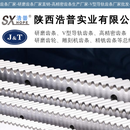
齿条厂家-研磨齿条厂家直销-高精密齿条生产厂家-V型导轨齿条厂家批发
陕西浩普实业有限
研磨齿条
、
V型导轨齿条
、
高精密齿条
研磨齿轮
、
雕刻机齿条
、
精铣齿条
等总