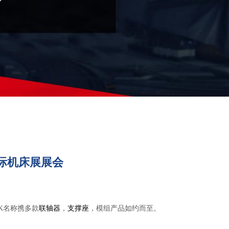
国际机床展展会
INK名称携多款
联轴器
，
支撑座
，模组
产品如约而至。