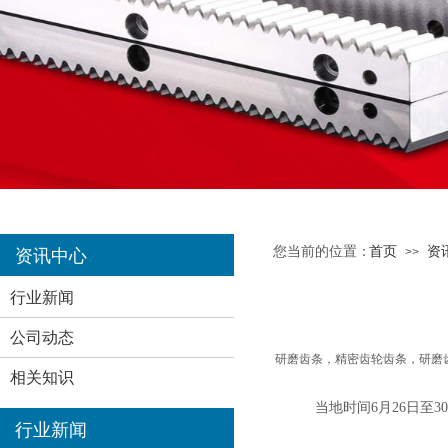
您当前的位置：
首页
资
>>
资讯中心
行业新闻
公司动态
研磨齿条，精密齿轮齿条，研磨
相关知识
当地时间
6月26
日至
30
行业新闻