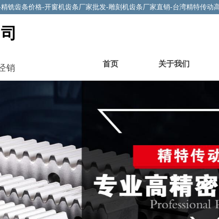
-精铣齿条价格-开窗机齿条厂家批发-雕刻机齿条厂家直销-台湾精特传动
公司
首页
关于我们
经销