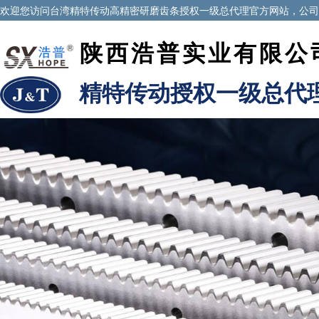
欢迎您访问
台湾精特传动
高精
密研磨齿条
授权一级总
代理官方网站，公司
陕西浩普实业有限公
精特传动
授权一级总代