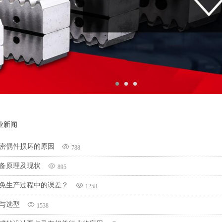
业新闻
密偶件损坏的原因
788
备原理及现状
895
免生产过程中的误差？
1258
与选型
1538