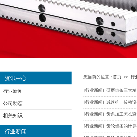
您当前的位置：
首页
行
>>
资讯中心
[行业新闻]
研磨齿条三大精
行业新闻
[行业新闻]
减速机、传动设
公司动态
[行业新闻]
齿条加工怎么避
相关知识
[行业新闻]
齿轮齿条的计算
行业新闻